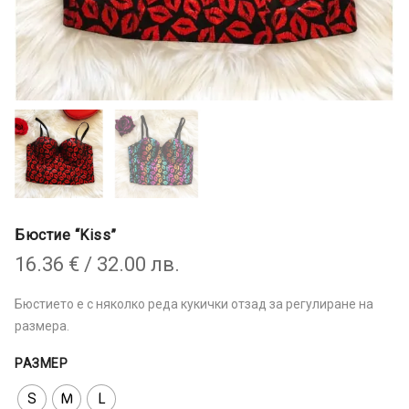
Бюстие “Kiss”
16.36
€
/ 32.00 лв.
Бюстието е с няколко реда кукички отзад за регулиране на
размера.
РАЗМЕР
S
M
L