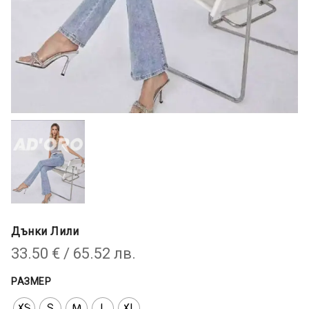
Дънки Лили
33.50
€
/ 65.52 лв.
РАЗМЕР
XS
S
M
L
XL