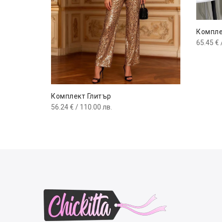
Компле
65.45
€
Комплект Глитър
56.24
€
/ 110.00 лв.