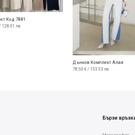
кт Код 7881
/ 128.01 лв.
Дънков Комплект Алая
78.50
€
/ 153.53 лв.
Бързи връзк
Моят профил