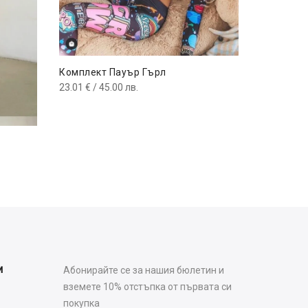
Комплект Пауър Гърл
23.01
€
/ 45.00 лв.
Дънков к
50.11
€
/ 9
и
Абонирайте се за нашия бюлетин и
вземете 10% отстъпка от първата си
покупка