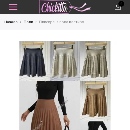
0
Начало
Поли
Плисирана пола плетиво