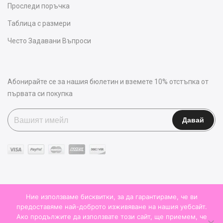
Проследи поръчка
Таблица с размери
Често Задавани Въпроси
Абонирайте се за нашия бюлетин и вземете 10% отстъпка от
първата си покупка
Ние използваме бисквитки, за да гарантираме, че ви
предоставяме най-доброто изживяване на нашия уебсайт.
Ако продължите да използвате този сайт, ще приемем, че
© 2025
Бутик Chickitta.
Всички права запазени. Изработка