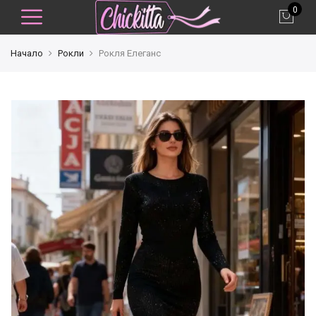
0
Начало
Рокли
Рокля Елеганс