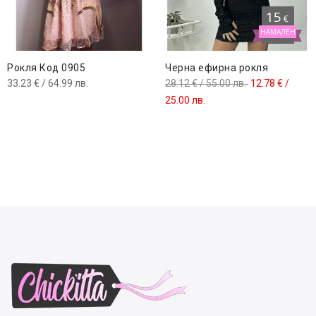
15
€
НАМАЛЕН
Рокля Код 0905
Черна ефирна рокля
Original
33.23
€
/ 64.99 лв.
28.12
€
/ 55.00 лв.
12.78
€
/
Текущата
price
25.00 лв.
цена
was:
е:
28.12 €
12.78 €
/
/
55.00 лв..
25.00 лв..