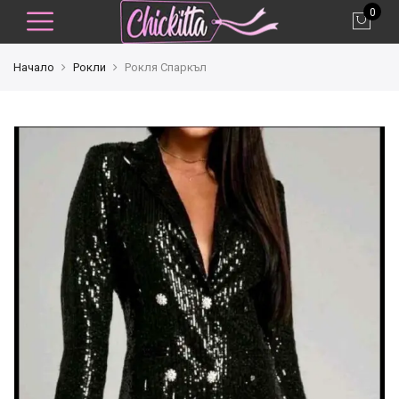
0
Начало
Рокли
Рокля Спаркъл