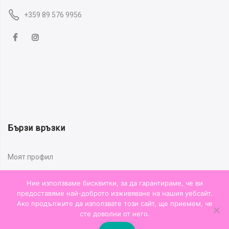
+359 89 576 9956
Бързи връзки
Моят профил
Проследи поръчка
Ние използваме бисквитки, за да гарантираме, че ви
Таблица с размери
предоставяме най-доброто изживяване на нашия уебсайт.
Ако продължите да използвате този сайт, ще приемем, че
Често Задавани Въпроси
сте доволни от него.