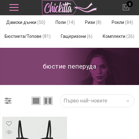
0
50
14
8
84
Дамски дънки
50
Поли
14
Ризи
8
Рокли
84
продукта
продукта
продукта
про
81
6
26
Бюстиета/Топове
81
Гащеризони
6
Комплекти
26
продукта
продукта
пр
бюстие пеперуда