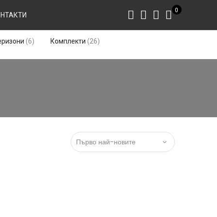
0
ОНТАКТИ
6
26
еризони
6
Комплекти
26
продукта
продукта