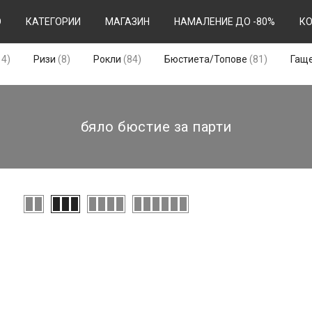
О
КАТЕГОРИИ
МАГАЗИН
НАМАЛЕНИЕ ДО -80%
К
14
8
84
81
14
Ризи
8
Рокли
84
Бюстиета/Топове
81
Гащ
продукта
продукта
продукта
продукта
бяло бюстие за парти