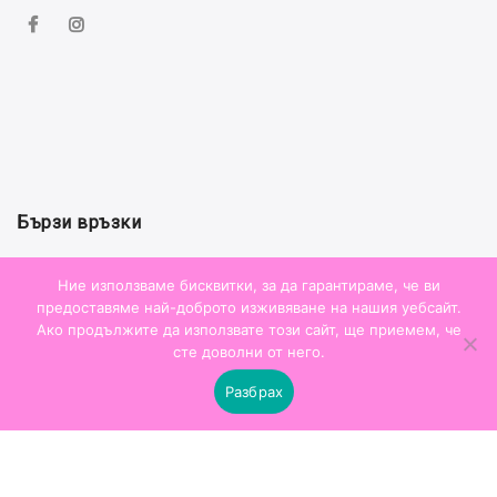
Бързи връзки
Моят профил
Ние използваме бисквитки, за да гарантираме, че ви
предоставяме най-доброто изживяване на нашия уебсайт.
Проследи поръчка
Ако продължите да използвате този сайт, ще приемем, че
сте доволни от него.
Таблица с размери
Разбрах
Често Задавани Въпроси
Абонирайте се за нашия бюлетин и вземете 10% отстъпка от