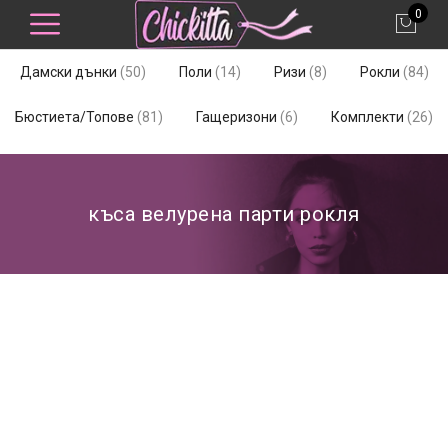
0
50
14
8
84
Дамски дънки
50
Поли
14
Ризи
8
Рокли
84
продукта
продукта
продукта
про
81
6
26
Бюстиета/Топове
81
Гащеризони
6
Комплекти
26
продукта
продукта
пр
къса велурена парти рокля